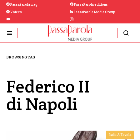
PassaParola mag
PassaParola editions
Voices
PassaParola Media Group
BROWSING TAG
Federico II
di Napoli
Italia A Tavola