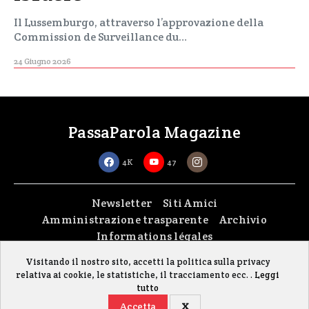
Il Lussemburgo, attraverso l’approvazione della
Commission de Surveillance du…
24 Giugno 2026
PassaParola Magazine
4K
47
Newsletter
Siti Amici
Amministrazione trasparente
Archivio
Informations légales
Visitando il nostro sito, accetti la politica sulla privacy
Copyright © 2026
passaparola asbl
| Made with passion by
fontana.lu
relativa ai cookie, le statistiche, il tracciamento ecc. .
Leggi
Il sito è stato realizzato grazie al contributo della FISC (Federazione Italiana
tutto
Settimanali Cattolici)
Accetta
X
Gestisci i cookie