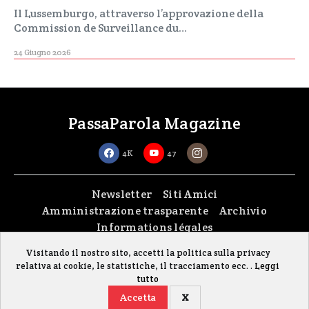
Il Lussemburgo, attraverso l’approvazione della
Commission de Surveillance du…
24 Giugno 2026
PassaParola Magazine
4K
47
Newsletter
Siti Amici
Amministrazione trasparente
Archivio
Informations légales
Visitando il nostro sito, accetti la politica sulla privacy
Copyright © 2026
passaparola asbl
| Made with passion by
fontana.lu
relativa ai cookie, le statistiche, il tracciamento ecc. .
Leggi
Il sito è stato realizzato grazie al contributo della FISC (Federazione Italiana
tutto
Settimanali Cattolici)
Accetta
X
Gestisci i cookie