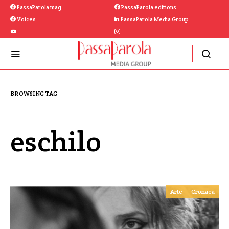
PassaParola mag
PassaParola editions
Voices
PassaParola Media Group
BROWSING TAG
eschilo
Arte
Cronaca