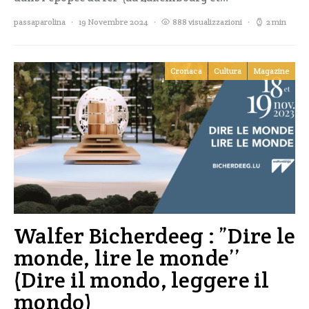
passaparolina
19 Novembre 2024
888 visualizzazioni
2 min
Cronaca
Cultura
Magazine
Walfer Bicherdeeg : ”Dire le
monde, lire le monde’’
(Dire il mondo, leggere il
mondo)