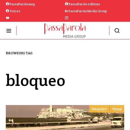
PassaParola mag
PassaParola editions
Voices
PassaParola Media Group
BROWSING TAG
bloqueo
Magazine
Viaggi