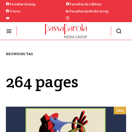
PassaParola mag
PassaParola editions
Voices
PassaParola Media Group
BROWSING TAG
264 pages
Libri