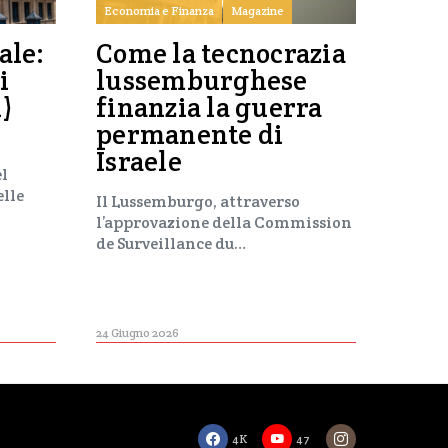
Economia e Finanza
Magazine
ale:
Come la tecnocrazia
i
lussemburghese
i)
finanzia la guerra
permanente di
Israele
el
elle
Il Lussemburgo, attraverso
l’approvazione della Commission
de Surveillance du…
24 Giugno 2026
4K
47