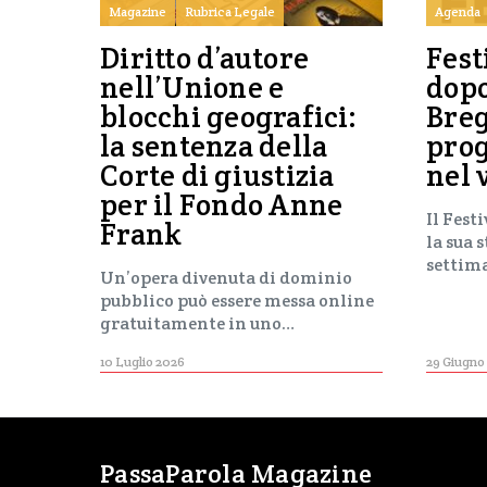
Magazine
Rubrica Legale
Agenda
Diritto d’autore
Fest
nell’Unione e
dop
blocchi geografici:
Breg
la sentenza della
pro
Corte di giustizia
nel 
per il Fondo Anne
Il Fest
Frank
la sua 
settim
Un’opera divenuta di dominio
pubblico può essere messa online
gratuitamente in uno…
10 Luglio 2026
29 Giugno
PassaParola Magazine