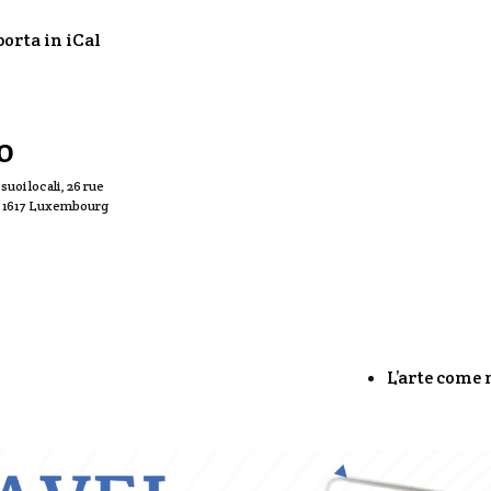
porta in iCal
o
suoi locali, 26 rue
, 1617 Luxembourg
L’arte come 