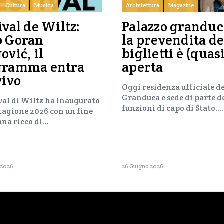
Cultura
Musica
Architettura
Magazine
ival de Wiltz:
Palazzo granduc
o Goran
la prevendita de
ović, il
biglietti è (quas
gramma entra
aperta
vivo
Oggi residenza ufficiale d
Granduca e sede di parte d
ival di Wiltz ha inaugurato
funzioni di capo di Stato,…
stagione 2026 con un fine
ana ricco di…
 2026
26 Giugno 2026