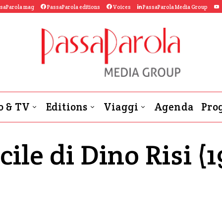
saParola mag
PassaParola editions
Voices
PassaParola Media Group
o & TV
Editions
Viaggi
Agenda
Prog
cile di Dino Risi (1