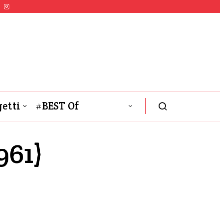
etti
#BEST Of
961)