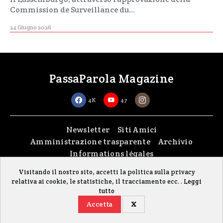
Commission de Surveillance du…
24 Giugno 2026
PassaParola Magazine
4K
47
Newsletter
Siti Amici
Amministrazione trasparente
Archivio
Informations légales
Visitando il nostro sito, accetti la politica sulla privacy
Copyright © 2026
passaparola asbl
| Made with passion by
fontana.lu
relativa ai cookie, le statistiche, il tracciamento ecc. .
Leggi
Il sito è stato realizzato grazie al contributo della FISC (Federazione Italiana
tutto
Settimanali Cattolici)
Accetta
X
Gestisci i cookie