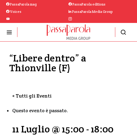
PassaParola mag
PassaParola editions
Voices
PassaParola Media Group
“Libere dentro” a
Thionville (F)
« Tutti gli Eventi
Questo evento è passato.
11 Luglio @ 15:00
-
18:00