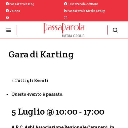
PassaParola mag
PassaParola editions
Voices
PassaParola Media Group
Gara di Karting
« Tutti gli Eventi
Questo evento è passato.
5 Luglio @ 10:00
-
17:00
A.R.C. Asbl
Associazione Regionale Campani
in