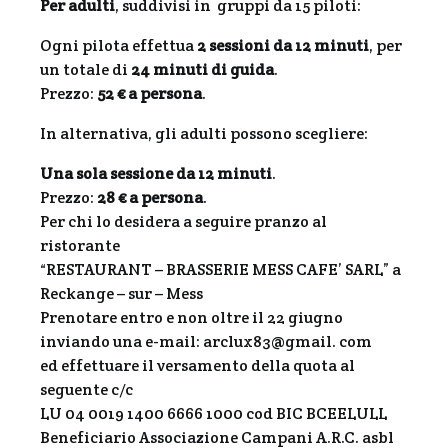
Per adulti
, suddivisi in gruppi da 15 piloti:
Ogni pilota effettua
2 sessioni da 12 minuti
, per
un totale di
24 minuti di guida
.
Prezzo:
52 € a persona
.
In alternativa, gli adulti possono scegliere:
Una sola sessione da 12 minuti
.
Prezzo:
28 € a persona
.
Per chi lo desidera a seguire pranzo al
ristorante
“RESTAURANT – BRASSERIE MESS CAFE’ SARL” a
Reckange – sur – Mess
Prenotare entro e non oltre il 22 giugno
inviando una e-mail: arclux83@gmail. com
ed effettuare il versamento della quota al
seguente c/c
LU 04 0019 1400 6666 1000 cod BIC BCEELULL
Beneficiario Associazione Campani A.R.C. asbl