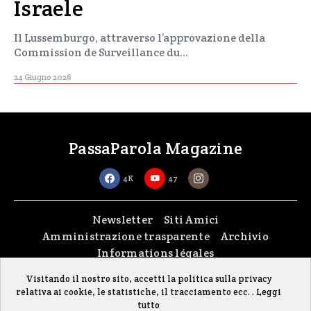
Israele
Il Lussemburgo, attraverso l’approvazione della
Commission de Surveillance du…
24 Giugno 2026
PassaParola Magazine
4K
47
Newsletter
Siti Amici
Amministrazione trasparente
Archivio
Informations légales
Visitando il nostro sito, accetti la politica sulla privacy
Copyright © 2026
passaparola asbl
| Made with passion by
fontana.lu
relativa ai cookie, le statistiche, il tracciamento ecc. .
Leggi
Il sito è stato realizzato grazie al contributo della FISC (Federazione Italiana
tutto