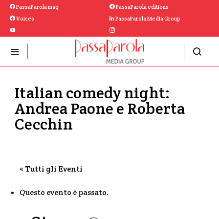
PassaParola mag
PassaParola editions
Voices
PassaParola Media Group
Italian comedy night:
Andrea Paone e Roberta
Cecchin
« Tutti gli Eventi
Questo evento è passato.