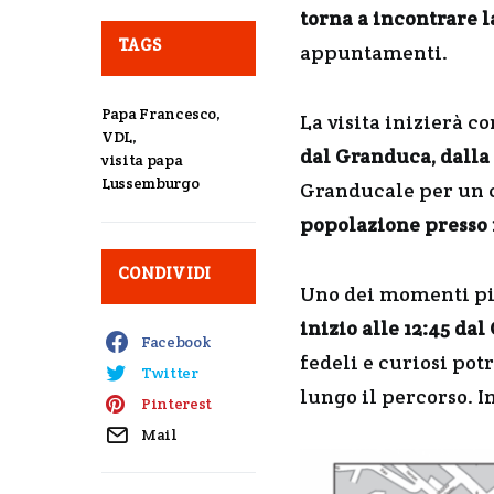
torna a incontrare 
TAGS
appuntamenti.
Papa Francesco
,
La visita inizierà c
VDL
,
dal Granduca, dalla
visita papa
Lussemburgo
Granducale per un c
popolazione presso i
CONDIVIDI
Uno dei momenti più
inizio alle 12:45 da
Facebook
fedeli e curiosi pot
Twitter
lungo il percorso. I
Pinterest
Mail