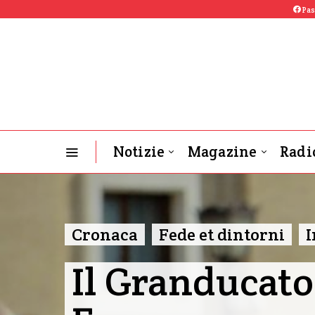
Pas
Notizie
Magazine
Radi
OGB-L News
Cronaca
Fede et dintorni
I
Il Granducato