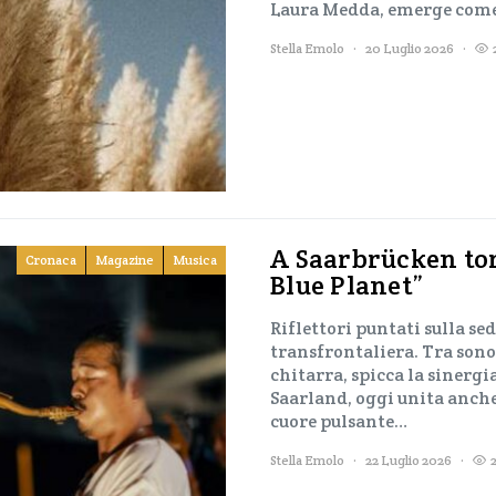
Laura Medda, emerge come 
Stella Emolo
20 Luglio 2026
A Saarbrücken torn
Cronaca
Magazine
Musica
Blue Planet”
Riflettori puntati sulla s
transfrontaliera. Tra sonor
chitarra, spicca la sinergia
Saarland, oggi unita anch
cuore pulsante…
Stella Emolo
22 Luglio 2026