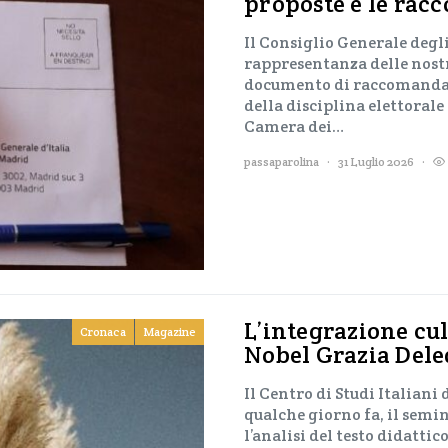
proposte e le rac
Il Consiglio Generale degli
rappresentanza delle nost
documento di raccomandazi
della disciplina elettorale
Camera dei…
passaparolina
31 Luglio 2026
L’integrazione cul
Cronaca
Magazine
Nobel Grazia Del
Il Centro di Studi Italiani
qualche giorno fa, il semi
l’analisi del testo didatti