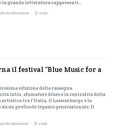
la grande letteratura rappresenti…
286 visualizzazioni
2 min
a il festival “Blue Music for a
edicesima edizione della rassegna
ità latin, sfumature blues e la centralità della
 artistica tra l’Italia, il Lussemburgo e la
e da un profondo legame generazionale. Il
299 visualizzazioni
3 min