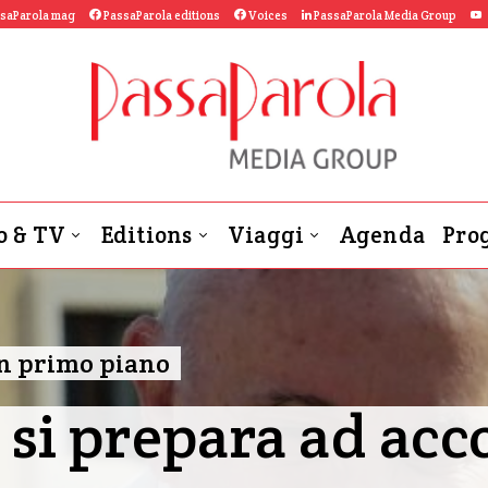
saParola mag
PassaParola editions
Voices
PassaParola Media Group
o & TV
Editions
Viaggi
Agenda
Prog
n primo piano
 si prepara ad acc