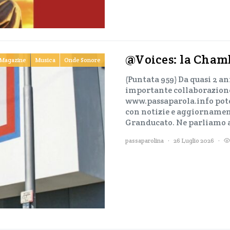
@Voices: la Chamb
Magazine
Musica
Onde Sonore
(Puntata 959) Da quasi 2 a
importante collaborazione
www.passaparola.info potet
con notizie e aggiornament
Granducato. Ne parliamo
passaparolina
26 Luglio 2026