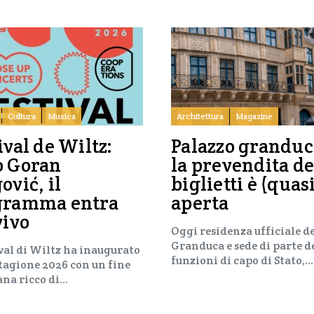
Cultura
Musica
Architettura
Magazine
ival de Wiltz:
Palazzo granduc
o Goran
la prevendita de
ović, il
biglietti è (quas
gramma entra
aperta
vivo
Oggi residenza ufficiale d
Granduca e sede di parte d
ival di Wiltz ha inaugurato
funzioni di capo di Stato,…
stagione 2026 con un fine
ana ricco di…