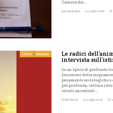
Camera dei…
passaparolina
31 Luglio 2026
Le radici dell’ani
Cultura
Magazine
intervista sull’is
In un’epoca di profonde tr
fenomeno della migrazione
puramente sociologiche o 
più profonda, intima e biol
istinti ancestrali…
Stella Emolo
22 Luglio 2026