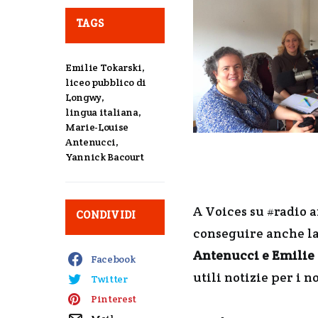
TAGS
Emilie Tokarski
,
liceo pubblico di
Longwy
,
lingua italiana
,
Marie-Louise
Antenucci
,
Yannick Bacourt
A Voices su #radio a
CONDIVIDI
conseguire anche la 
Antenucci e Emilie
Facebook
utili notizie per i n
Twitter
Pinterest