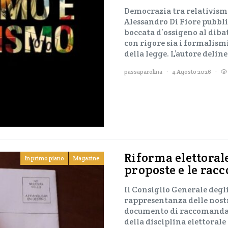
Democrazia tra relativism
Alessandro Di Fiore pubbli
boccata d’ossigeno al dib
con rigore sia i formalismi
della legge. L’autore delin
passaparolina
4 Agosto 2026
Riforma elettorale
In primo piano
Magazine
proposte e le rac
Il Consiglio Generale degli
rappresentanza delle nost
documento di raccomandazi
della disciplina elettorale