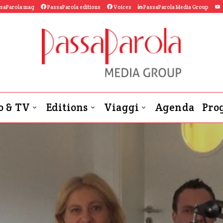
saParola mag
PassaParola editions
Voices
PassaParola Media Group
o & TV
Editions
Viaggi
Agenda
Prog