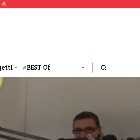
etti
#BEST Of