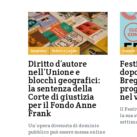
Magazine
Rubrica Legale
Agenda
Diritto d’autore
Fest
nell’Unione e
dop
blocchi geografici:
Breg
la sentenza della
pro
Corte di giustizia
nel 
per il Fondo Anne
Il Fest
Frank
la sua 
settim
Un’opera divenuta di dominio
pubblico può essere messa online