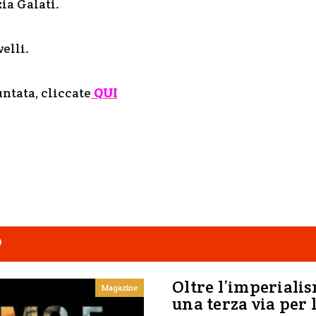
ia Galati.
elli.
untata, cliccate
QUI
O
Oltre l’imperialis
Magazine
una terza via per 