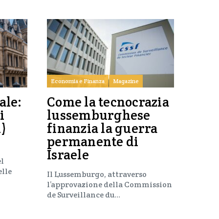
Economia e Finanza
Magazine
ale:
Come la tecnocrazia
i
lussemburghese
i)
finanzia la guerra
permanente di
Israele
el
elle
Il Lussemburgo, attraverso
l’approvazione della Commission
de Surveillance du…