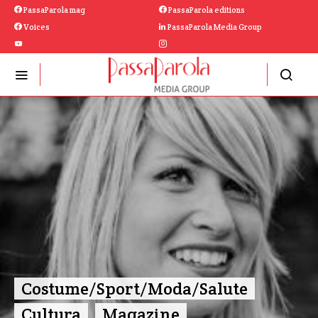
PassaParola mag
PassaParola editions
Voices
PassaParola Media Group
Costume/Sport/Moda/Salute
Cultura
Magazine