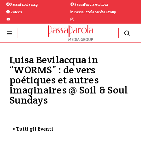
PassaParola mag
PassaParola editions
Voices
PassaParola Media Group
Luisa Bevilacqua in
“WORMS” : de vers
poétiques et autres
imaginaires @ Soil & Soul
Sundays
« Tutti gli Eventi