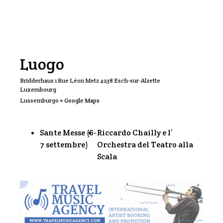
Luogo
Bridderhaus 1 Rue Léon Metz 4238 Esch-sur-Alzette
Luxembourg
Lussemburgo
+ Google Maps
Sante Messe (6-
Riccardo Chailly e l’
7 settembre)
Orchestra del Teatro alla
Scala