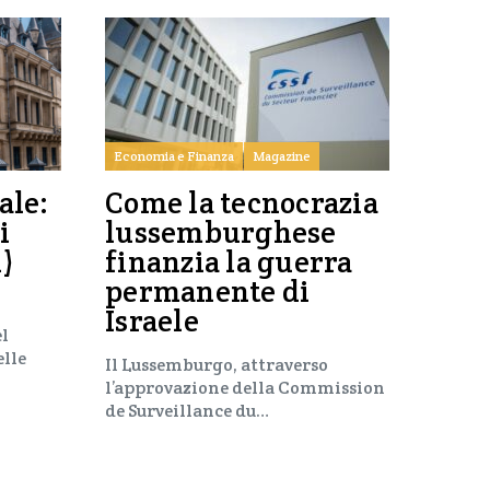
Economia e Finanza
Magazine
ale:
Come la tecnocrazia
i
lussemburghese
i)
finanzia la guerra
permanente di
Israele
el
elle
Il Lussemburgo, attraverso
l’approvazione della Commission
de Surveillance du…