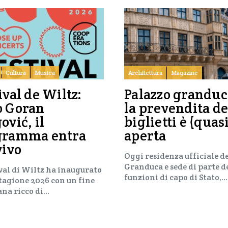
Cultura
Musica
Architettura
Magazine
ival de Wiltz:
Palazzo granduc
o Goran
la prevendita de
ović, il
biglietti è (quas
gramma entra
aperta
vivo
Oggi residenza ufficiale d
Granduca e sede di parte d
ival di Wiltz ha inaugurato
funzioni di capo di Stato,…
stagione 2026 con un fine
ana ricco di…