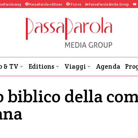
saParola mag
PassaParola editions
Voices
PassaParola Media Group
o & TV
Editions
Viaggi
Agenda
Prog
 biblico della co
iana