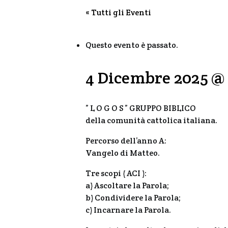
« Tutti gli Eventi
Questo evento è passato.
4 Dicembre 2025 @ 
” L O G O S ” GRUPPO BIBLICO
della comunità cattolica italiana.
Percorso dell’anno A:
Vangelo di Matteo.
Tre scopi ( ACI ):
a) Ascoltare la Parola;
b) Condividere la Parola;
c) Incarnare la Parola.