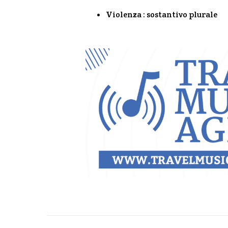
Violenza : sostantivo plurale