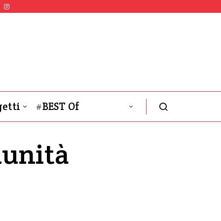
etti
#BEST Of
munità