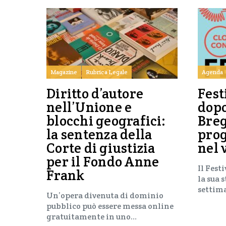
Magazine
Rubrica Legale
Agenda
Diritto d’autore
Fest
nell’Unione e
dop
blocchi geografici:
Breg
la sentenza della
pro
Corte di giustizia
nel 
per il Fondo Anne
Il Fest
Frank
la sua 
settim
Un’opera divenuta di dominio
pubblico può essere messa online
gratuitamente in uno…