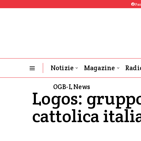
Pas
Notizie
Magazine
Radi
OGB-L News
Logos: gruppo
cattolica ital