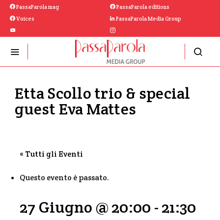
PassaParola mag
PassaParola editions
Voices
PassaParola Media Group
Etta Scollo trio & special
guest Eva Mattes
« Tutti gli Eventi
Questo evento è passato.
27 Giugno @ 20:00
-
21:30