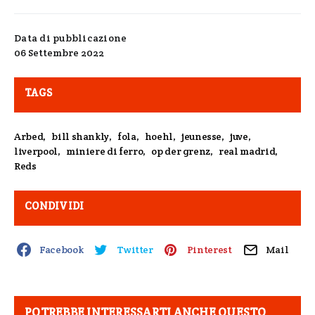
Data di pubblicazione
06 Settembre 2022
TAGS
Arbed
,
bill shankly
,
fola
,
hoehl
,
jeunesse
,
juve
,
liverpool
,
miniere di ferro
,
op der grenz
,
real madrid
,
Reds
CONDIVIDI
Facebook
Twitter
Pinterest
Mail
POTREBBE INTERESSARTI ANCHE QUESTO