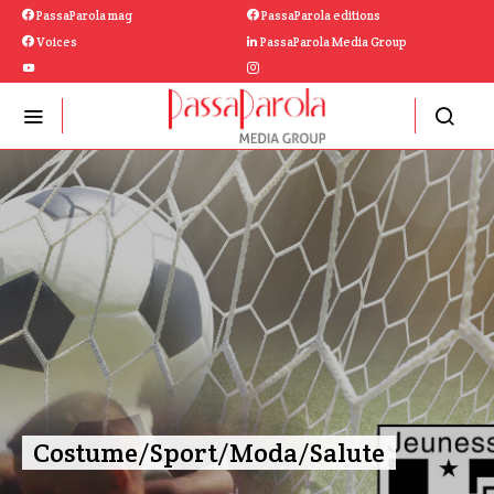
PassaParola mag
PassaParola editions
Voices
PassaParola Media Group
Costume/Sport/Moda/Salute