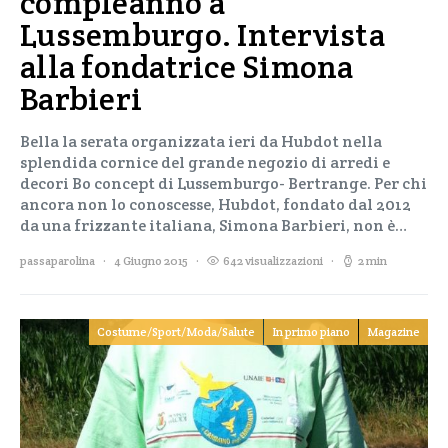
compleanno a
Lussemburgo. Intervista
alla fondatrice Simona
Barbieri
Bella la serata organizzata ieri da Hubdot nella
splendida cornice del grande negozio di arredi e
decori Bo concept di Lussemburgo- Bertrange. Per chi
ancora non lo conoscesse, Hubdot, fondato dal 2012
da una frizzante italiana, Simona Barbieri, non è…
passaparolina
4 Giugno 2015
642 visualizzazioni
2 min
Costume/Sport/Moda/Salute
In primo piano
Magazine