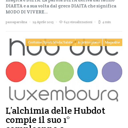
DIAETA e a sua volta dal greco DIAITA che significa
MODO DI VIVERE…
passaparolina
29 Aprile 2015
642 visualizzazioni
4 min
Costume/Sport/Moda/Salute
In primo piano
Magazine
L’alchimia delle Hubdot
compie il suo 1°