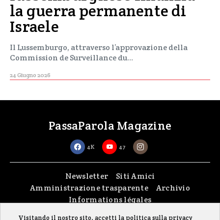
la guerra permanente di
Israele
Il Lussemburgo, attraverso l’approvazione della
Commission de Surveillance du…
24 Giugno 2026
PassaParola Magazine
4K
47
Newsletter
Siti Amici
Amministrazione trasparente
Archivio
Informations légales
Visitando il nostro sito, accetti la politica sulla privacy
Copyright © 2026
passaparola asbl
| Made with passion by
fontana.lu