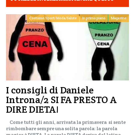
Costume/Sport/Moda/Salute
In primo piano
Magazine
I consigli di Daniele
Introna/2 SI FA PRESTO A
DIRE DIETA!
Come tutti gli anni, arrivata la primavera si sente
rimbombare sempre una solita parola: la parola
magica è DIETA. La parola DIETA deriva dal latino