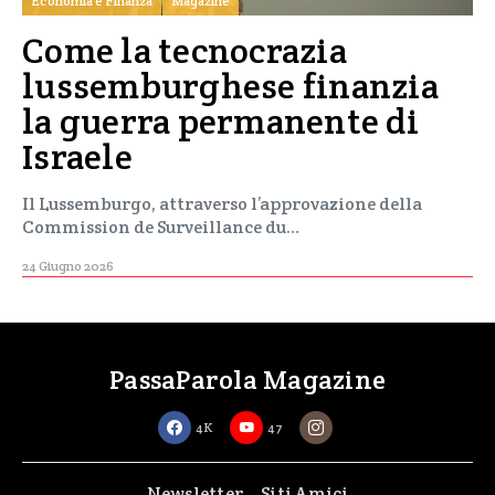
Economia e Finanza
Magazine
Come la tecnocrazia
lussemburghese finanzia
la guerra permanente di
Israele
Il Lussemburgo, attraverso l’approvazione della
Commission de Surveillance du…
24 Giugno 2026
PassaParola Magazine
4K
47
Newsletter
Siti Amici