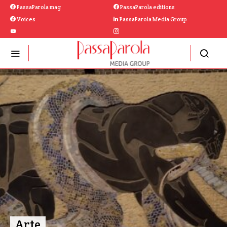
PassaParola mag
PassaParola editions
Voices
PassaParola Media Group
Arte