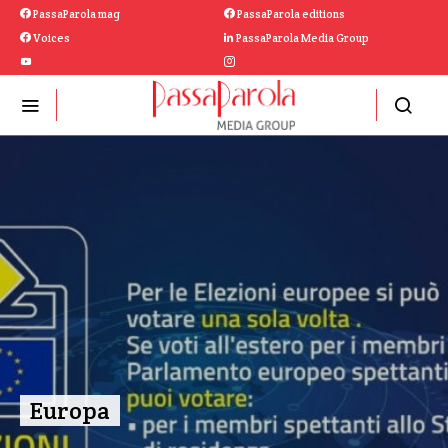
PassaParola mag
PassaParola editions
Voices
PassaParola Media Group
Europa