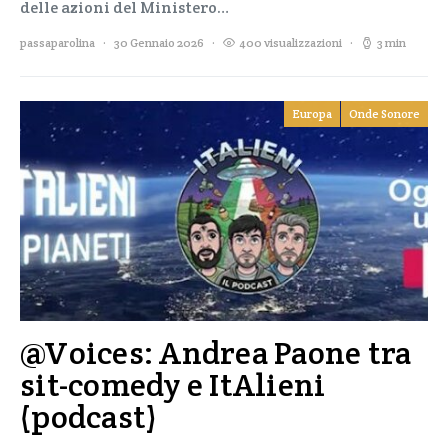
delle azioni del Ministero…
passaparolina
30 Gennaio 2026
400 visualizzazioni
3 min
Europa
Onde Sonore
@Voices: Andrea Paone tra
sit-comedy e ItAlieni
(podcast)